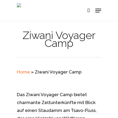
Skip
Menu
to
search
main
content
Ziwani Voyager
Camp
Home
»
Ziwani Voyager Camp
Das Ziwani Voyager Camp bietet
charmante Zeltunterkünfte mit Blick
auf einen Staudamm am Tsavo-Fluss,