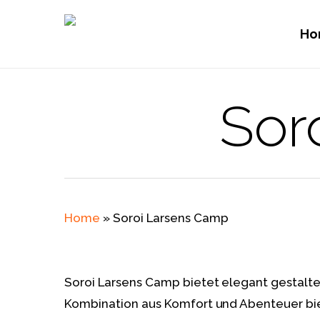
Skip
to
Ho
main
content
Sor
Hit enter to search or ESC to close
Home
»
Soroi Larsens Camp
Soroi Larsens Camp bietet elegant gestalte
Kombination aus Komfort und Abenteuer bie